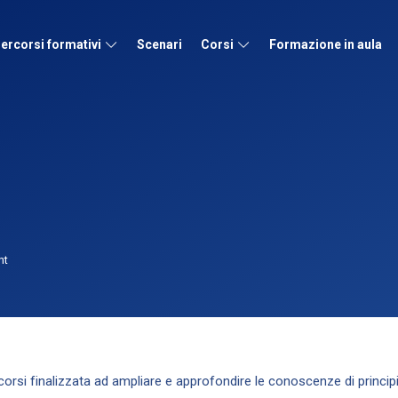
ercorsi formativi
Scenari
Corsi
Formazione in aula
nt
 corsi finalizzata ad ampliare e approfondire le conoscenze di princip