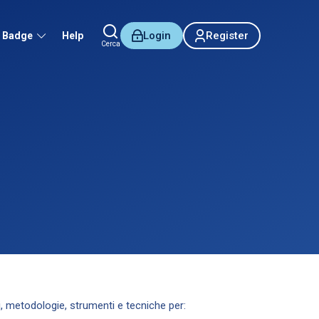
Login
Register
Badge
Help
Cerca
i, metodologie, strumenti e tecniche per: