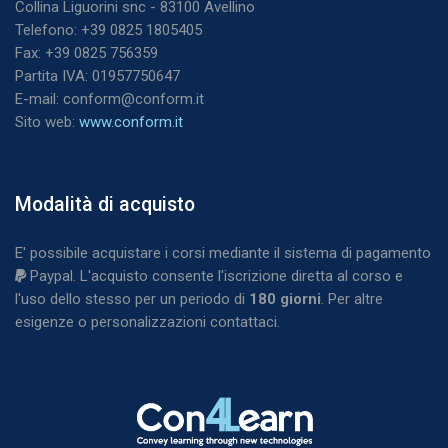
Collina Liguorini snc - 83100 Avellino
Telefono: +39 0825 1805405
Fax: +39 0825 756359
Partita IVA: 01957750647
E-mail: conform@conform.it
Sito web:
www.conform.it
Blocchi
Modalità di acquisto
Salta Modalità di acquisto
E' possibile acquistare i corsi mediante il sistema di pagamento
Paypal. L'acquisto consente l'iscrizione diretta al corso e
l'uso dello stesso per un periodo di
180
giorni
. Per altre
esigenze o personalizzazioni contattaci.
Blocchi