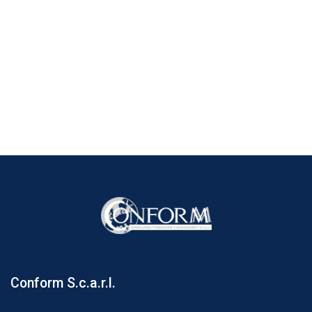
Blocchi
Blocchi
Conform S.c.a.r.l.
Salta Conform S.c.a.r.l.