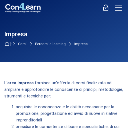
Skip to navigation
Skip to login form
Vai al contenuto principale
Skip to accessibility options
Skip to footer
Skip accessibility options
M
Login
Impresa
Home
Corsi
Percorsi e-learning
Impresa
L'
area Impresa
fornisce un'offerta di corsi finalizzata ad
ampliare e approfondire le conoscenze di principi, metodologie,
strumenti e tecniche per:
acquisire le conoscenze e le abilità necessarie per la
promozione, progettazione ed avvio di nuove iniziative
imprenditoriali
presidiare le competenze di base e specialistiche, di cui