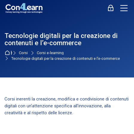
Skip to navigation
Skip to login form
Vai al contenuto principale
Skip to accessibility options
Skip to footer
Skip accessibility options
M
Login
Tecnologie digitali per la creazione di
contenuti e l’e-commerce
Home
Corsi
Corsi e-learning
Tecnologie digitali per la creazione di contenuti e l’e-commerce
Corsi inerenti la creazione, modifica e condivisione di contenuti
digitali con un’attenzione specifica all'innovazione, alla
creatività e al rispetto delle licenze.