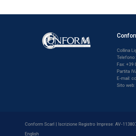
Blocchi
Bloc
Conform
Salta Conf
Collina Li
Telefono
Fax: +39
Partita I
E-mail: 
Sito web
Conform Scarl | Iscrizione Registro Imprese: AV-113807 |
English