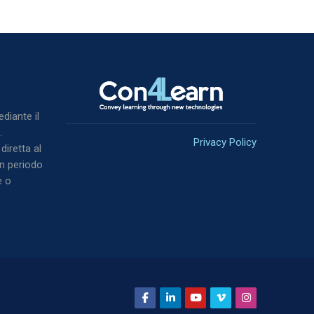
Blocchi
ediante il
.
Privacy Policy
diretta al
un periodo
e o