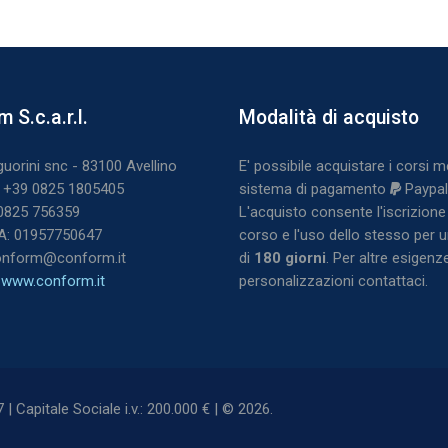
chi
Blocchi
 S.c.a.r.l.
Modalità di acquisto
orm S.c.a.r.l.
Salta Modalità di acquisto
guorini snc - 83100 Avellino
E' possibile acquistare i corsi m
: +39 0825 1805405
sistema di pagamento
Paypal
 0825 756359
L'acquisto consente l'iscrizione 
VA: 01957750647
corso e l'uso dello stesso per 
conform@conform.it
di
180
giorni
. Per altre esigenz
:
www.conform.it
personalizzazioni contattaci.
 Capitale Sociale i.v.: 200.000 € | ©
2026
.