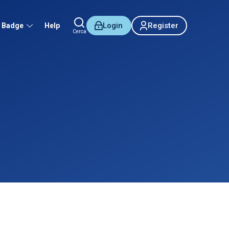
Login
Register
Badge
Help
Cerca