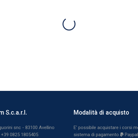
chi
Blocchi
 S.c.a.r.l.
Modalità di acquisto
orm S.c.a.r.l.
Salta Modalità di acquisto
guorini snc - 83100 Avellino
E' possibile acquistare i corsi m
: +39 0825 1805405
sistema di pagamento
Paypal