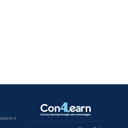
Blocchi
ediante il
.