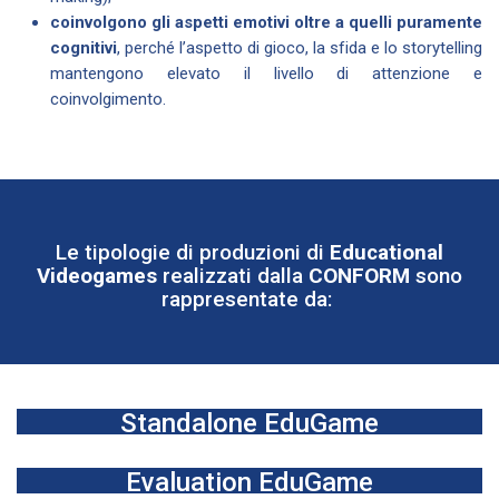
coinvolgono gli aspetti emotivi oltre a quelli puramente
cognitivi
, perché l’aspetto di gioco, la sfida e lo storytelling
mantengono elevato il livello di attenzione e
coinvolgimento.
Le tipologie di produzioni di
Educational
Videogames
realizzati dalla
CONFORM
sono
rappresentate da:
Standalone EduGame
Titoli in cui la componente formativo/divulgativa,
comprensiva di tutti i contenuti che si intende trasferire, è
interna al gioco stesso
Evaluation EduGame
Prodotti innestati in percorsi formativi che vengono