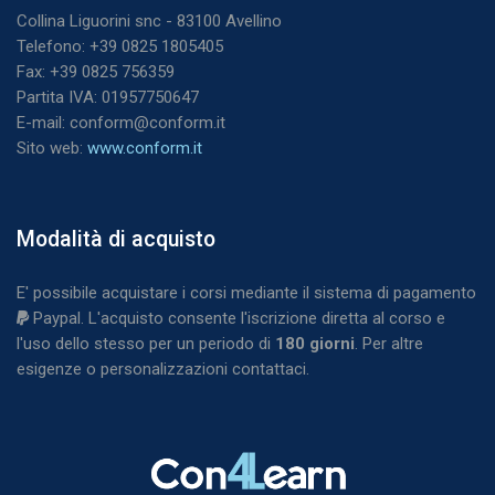
Collina Liguorini snc - 83100 Avellino
Telefono: +39 0825 1805405
Fax: +39 0825 756359
Partita IVA: 01957750647
E-mail: conform@conform.it
Sito web:
www.conform.it
Blocchi
Modalità di acquisto
Salta Modalità di acquisto
E' possibile acquistare i corsi mediante il sistema di pagamento
Paypal. L'acquisto consente l'iscrizione diretta al corso e
l'uso dello stesso per un periodo di
180
giorni
. Per altre
esigenze o personalizzazioni contattaci.
Blocchi